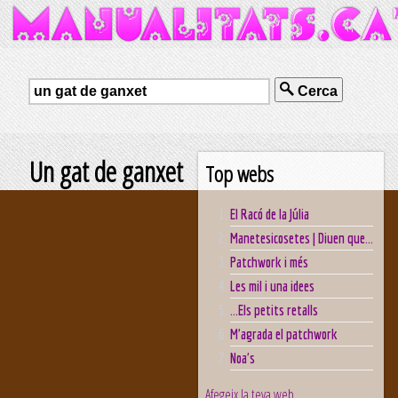
Cerca
Un gat de ganxet
Top webs
El Racó de la Júlia
Manetesicosetes | Diuen que...
Patchwork i més
Les mil i una idees
...Els petits retalls
M'agrada el patchwork
Noa's
Afegeix la teva web