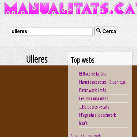
Cerca
Ulleres
Top webs
El Racó de la Júlia
Manetesicosetes | Diuen que...
Patchwork i més
Les mil i una idees
...Els petits retalls
M'agrada el patchwork
Noa's
Afegeix la teva web