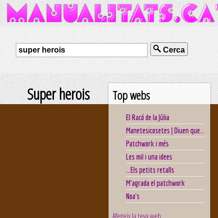
Cerca
Super herois
Top webs
El Racó de la Júlia
Manetesicosetes | Diuen que...
Patchwork i més
Les mil i una idees
...Els petits retalls
M'agrada el patchwork
Noa's
Afegeix la teva web