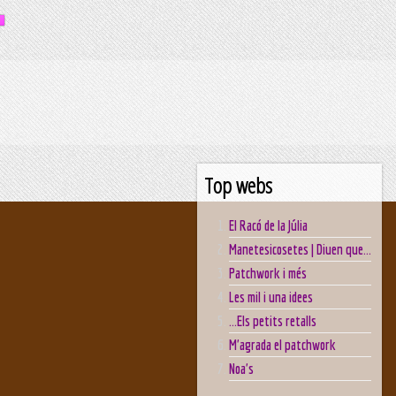
Top webs
El Racó de la Júlia
Manetesicosetes | Diuen que...
Patchwork i més
Les mil i una idees
...Els petits retalls
M'agrada el patchwork
Noa's