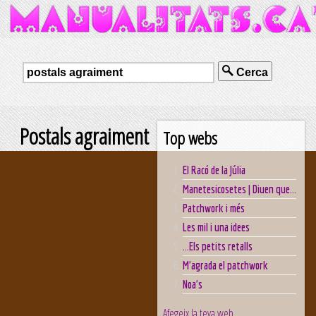
Cerca
Postals agraiment
Top webs
El Racó de la Júlia
Manetesicosetes | Diuen que...
Patchwork i més
Les mil i una idees
...Els petits retalls
M'agrada el patchwork
Noa's
Afegeix la teva web