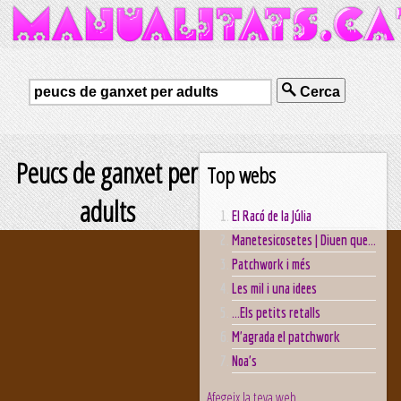
Cerca
Peucs de ganxet per
Top webs
adults
El Racó de la Júlia
Manetesicosetes | Diuen que...
Patchwork i més
Les mil i una idees
...Els petits retalls
M'agrada el patchwork
Noa's
Afegeix la teva web