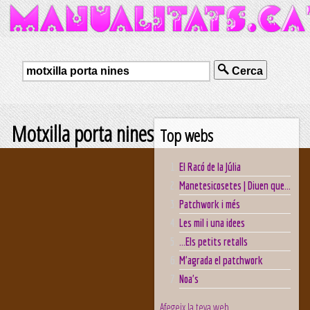
Cerca
Motxilla porta nines
Top webs
El Racó de la Júlia
Manetesicosetes | Diuen que...
Patchwork i més
Les mil i una idees
...Els petits retalls
M'agrada el patchwork
Noa's
Afegeix la teva web