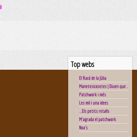
Top webs
El Racó de la Júlia
Manetesicosetes | Diuen que...
Patchwork i més
Les mil i una idees
...Els petits retalls
M'agrada el patchwork
Noa's