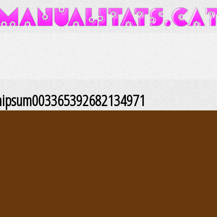
mipsum003365392682134971