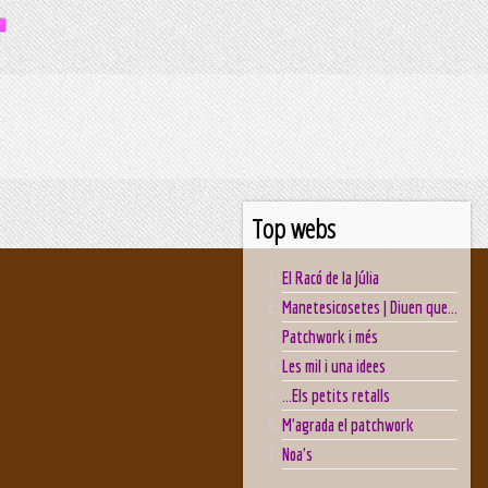
Top webs
El Racó de la Júlia
Manetesicosetes | Diuen que...
Patchwork i més
Les mil i una idees
...Els petits retalls
M'agrada el patchwork
Noa's