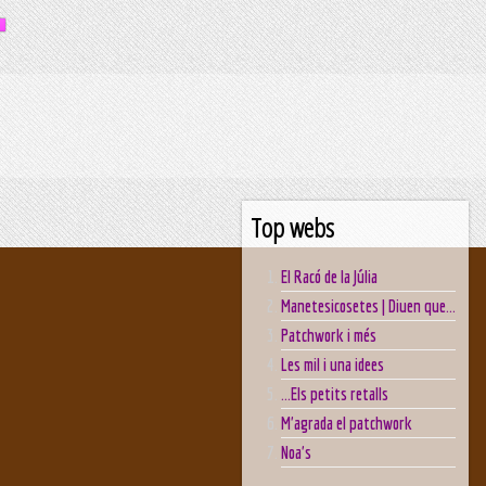
Top webs
El Racó de la Júlia
Manetesicosetes | Diuen que...
Patchwork i més
Les mil i una idees
...Els petits retalls
M'agrada el patchwork
Noa's