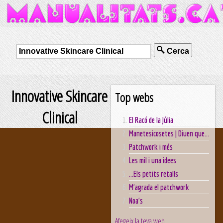
Cerca
Innovative Skincare
Top webs
Clinical
El Racó de la Júlia
Manetesicosetes | Diuen que...
Patchwork i més
Les mil i una idees
...Els petits retalls
M'agrada el patchwork
Noa's
Afegeix la teva web