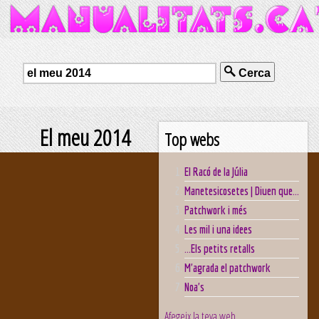
Cerca
El meu 2014
Top webs
El Racó de la Júlia
Manetesicosetes | Diuen que...
Patchwork i més
Les mil i una idees
...Els petits retalls
M'agrada el patchwork
Noa's
Afegeix la teva web