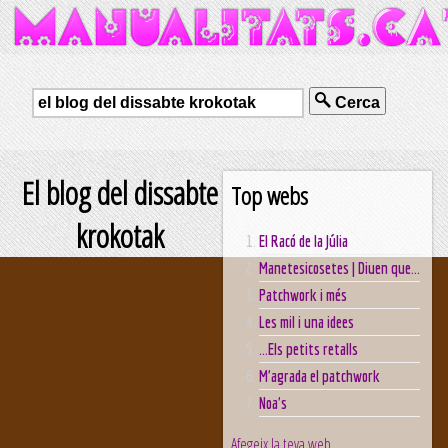
Cerca
El blog del dissabte
Top webs
krokotak
El Racó de la Júlia
Manetesicosetes | Diuen que...
Patchwork i més
Les mil i una idees
...Els petits retalls
M'agrada el patchwork
Noa's
Afegeix la teva web