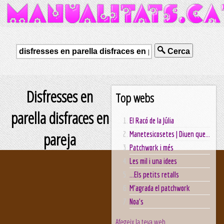
Cerca
Disfresses en
Top webs
parella disfraces en
El Racó de la Júlia
pareja
Manetesicosetes | Diuen que...
Patchwork i més
Les mil i una idees
...Els petits retalls
M'agrada el patchwork
Noa's
Afegeix la teva web