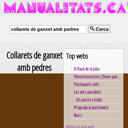
Cerca
Collarets de ganxet
Top webs
amb pedres
El Racó de la Júlia
Manetesicosetes | Diuen que...
Patchwork i més
Les mil i una idees
...Els petits retalls
M'agrada el patchwork
Noa's
Afegeix la teva web