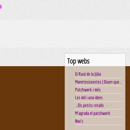
Top webs
El Racó de la Júlia
Manetesicosetes | Diuen que...
Patchwork i més
Les mil i una idees
...Els petits retalls
M'agrada el patchwork
Noa's