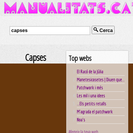
Cerca
Capses
Top webs
El Racó de la Júlia
Manetesicosetes | Diuen que...
Patchwork i més
Les mil i una idees
...Els petits retalls
M'agrada el patchwork
Noa's
Afegeix la teva web