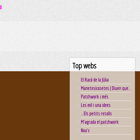
Top webs
El Racó de la Júlia
Manetesicosetes | Diuen que...
Patchwork i més
Les mil i una idees
...Els petits retalls
M'agrada el patchwork
Noa's